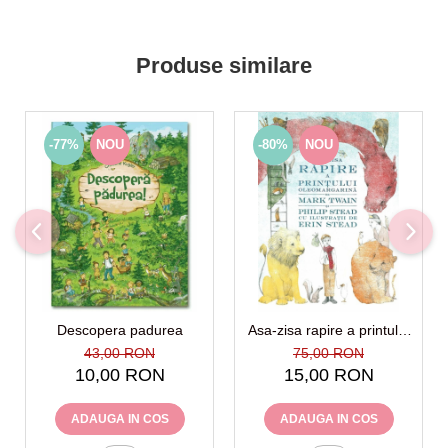
Produse similare
-77%
NOU
-80%
NOU
Descopera padurea
Asa-zisa rapire a printului
Oleomargarina
43,00 RON
75,00 RON
10,00 RON
15,00 RON
ADAUGA IN COS
ADAUGA IN COS