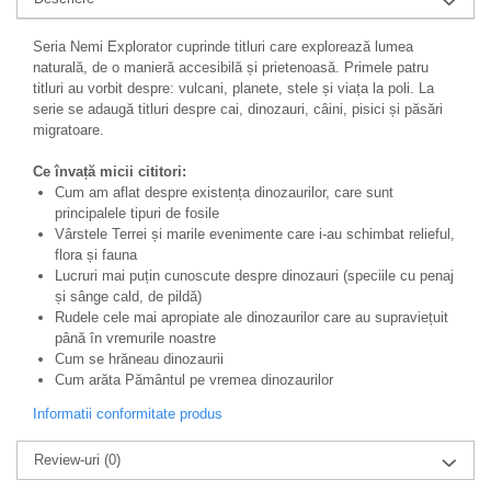
Seria Nemi Explorator cuprinde titluri care explorează lumea
naturală, de o manieră accesibilă și prietenoasă. Primele patru
titluri au vorbit despre: vulcani, planete, stele și viața la poli. La
serie se adaugă titluri despre cai, dinozauri, câini, pisici și păsări
migratoare.
Ce învață micii cititori:
Cum am aflat despre existența dinozaurilor, care sunt
principalele tipuri de fosile
Vârstele Terrei și marile evenimente care i-au schimbat relieful,
flora și fauna
Lucruri mai puțin cunoscute despre dinozauri (speciile cu penaj
și sânge cald, de pildă)
Rudele cele mai apropiate ale dinozaurilor care au supraviețuit
până în vremurile noastre
Cum se hrăneau dinozaurii
Cum arăta Pământul pe vremea dinozaurilor
Informatii conformitate produs
Review-uri
(0)