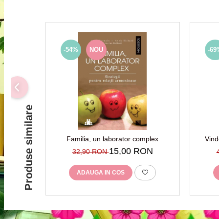
-54%
NOU
-69
Produse similare
Familia, un laborator complex
Vind
practi
15,00 RON
32,90 RON
ADAUGA IN COS