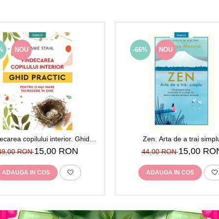
%
NOU
-66%
NOU
ecarea copilului interior. Ghid
Zen. Arta de a trai simpl
c pentru o mai mare incredere in
15,00 RON
15,00 RO
49,00 RON
44,00 RON
sine
ADAUGA IN COS
ADAUGA IN COS