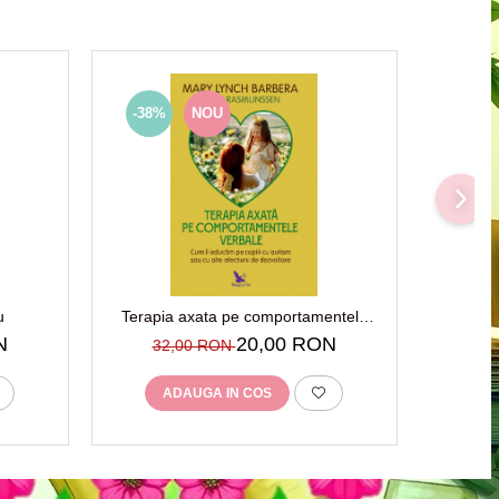
-38%
NOU
-76%
u
Terapia axata pe comportamentele
Usa s
verbale
suc
N
20,00 RON
32,00 RON
4
ADAUGA IN COS