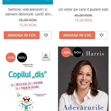
Un viitor pe care il putem iubi
Semizei, extraterestri si
oameni obisnuiti. Lectii din
45,00 RON
coaching pentru performanta
55,00 RON
15,00 RON
15,00 RON
ADAUGA IN COS
ADAUGA IN COS
-56%
NOU
-67%
NOU