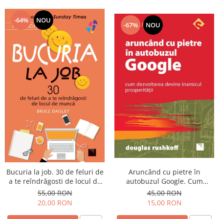
-64%
NOU
-67%
NOU
Aruncând cu pietre în
Bucuria la job. 30 de feluri de
autobuzul Google. Cum
a te reîndrăgosti de locul de
dezvoltarea devine inamicul
muncă
45,00 RON
55,00 RON
prosperităţii
15,00 RON
20,00 RON