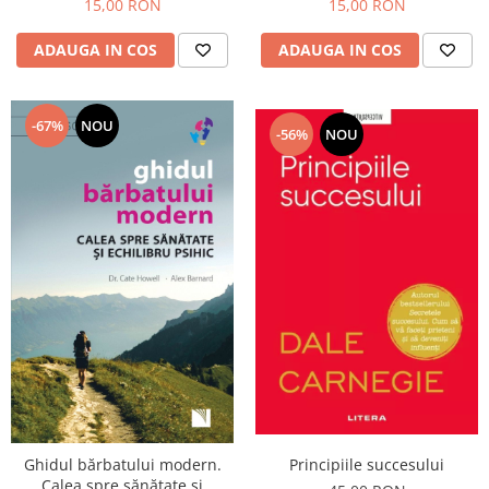
15,00 RON
15,00 RON
ADAUGA IN COS
ADAUGA IN COS
-67%
NOU
-56%
NOU
Principiile succesului
Ghidul bărbatului modern.
Calea spre sănătate și