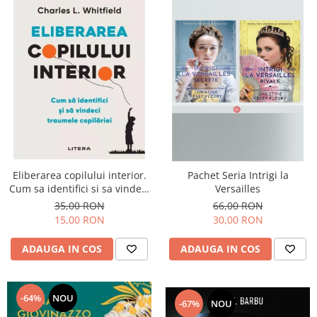
Eliberarea copilului interior.
Pachet Seria Intrigi la
Cum sa identifici si sa vindeci
Versailles
traumele copilariei
35,00 RON
66,00 RON
15,00 RON
30,00 RON
ADAUGA IN COS
ADAUGA IN COS
-64%
NOU
-67%
NOU