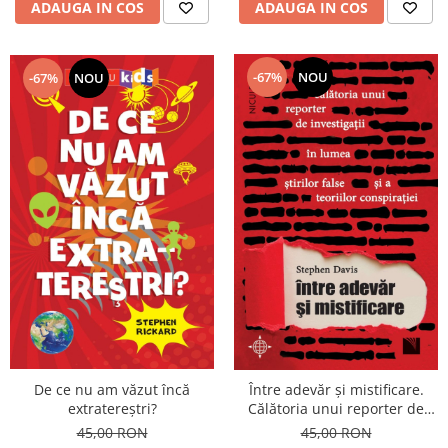
ADAUGA IN COS
ADAUGA IN COS
-67%
NOU
-67%
NOU
De ce nu am văzut încă
Între adevăr și mistificare.
extratereștri?
Călătoria unui reporter de
investigații în lumea știrilor
45,00 RON
45,00 RON
false și a teoriilor conspirației.