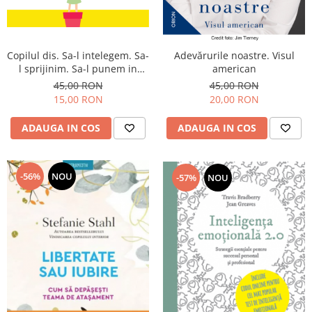
Copilul dis. Sa-l intelegem. Sa-
Adevărurile noastre. Visul
l sprijinim. Sa-l punem in
american
valoare
45,00 RON
45,00 RON
15,00 RON
20,00 RON
ADAUGA IN COS
ADAUGA IN COS
-56%
NOU
-57%
NOU