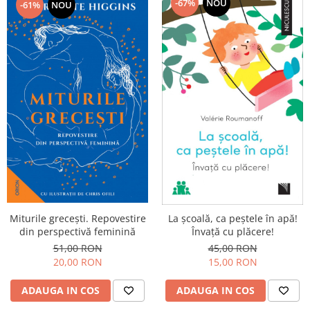
-67%
NOU
-61%
NOU
Miturile grecești. Repovestire
La școală, ca peștele în apă!
din perspectivă feminină
Învață cu plăcere!
51,00 RON
45,00 RON
20,00 RON
15,00 RON
ADAUGA IN COS
ADAUGA IN COS