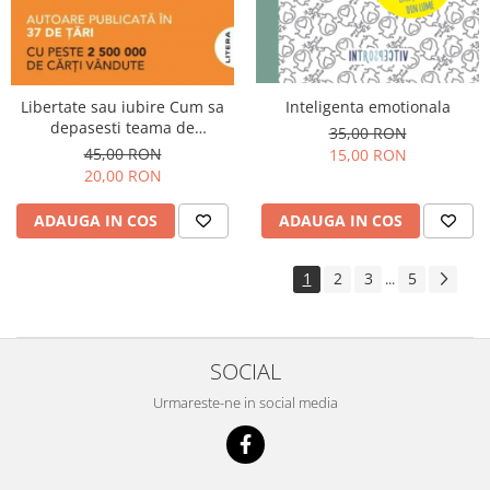
Libertate sau iubire Cum sa
Inteligenta emotionala
depasesti teama de
35,00 RON
atasament
45,00 RON
15,00 RON
20,00 RON
ADAUGA IN COS
ADAUGA IN COS
1
2
3
5
...
SOCIAL
Urmareste-ne in social media