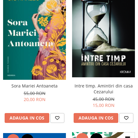
Intre timp. Amintiri din casa
Sora Mariei Antoaneta
Cezarului
55,00 RON
45,00 RON
20,00 RON
15,00 RON
ADAUGA IN COS
ADAUGA IN COS