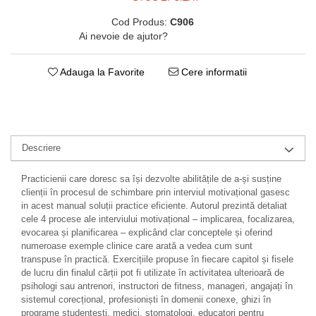
Cod Produs:
C906
Ai nevoie de ajutor?
0771482660
Adauga la Favorite
Cere informatii
Descriere
Practicienii care doresc sa își dezvolte abilitățile de a-și susține
clienții în procesul de schimbare prin interviul motivațional gasesc
in acest manual soluții practice eficiente. Autorul prezintă detaliat
cele 4 procese ale interviului motivațional – implicarea, focalizarea,
evocarea și planificarea – explicând clar conceptele și oferind
numeroase exemple clinice care arată a vedea cum sunt
transpuse în practică. Exercițiile propuse în fiecare capitol și fisele
de lucru din finalul cărții pot fi utilizate în activitatea ulterioară de
psihologi sau antrenori, instructori de fitness, manageri, angajați în
sistemul corecțional, profesioniști în domenii conexe, ghizi în
programe studențești, medici, stomatologi, educatori pentru