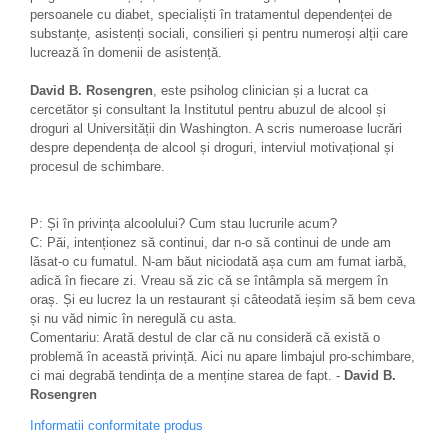
persoanele cu diabet, specialiști în tratamentul dependenței de
substanțe, asistenți sociali, consilieri și pentru numeroși alții care
lucrează în domenii de asistență.
David B. Rosengren
, este psiholog clinician și a lucrat ca
cercetător și consultant la Institutul pentru abuzul de alcool și
droguri al Universității din Washington. A scris numeroase lucrări
despre dependența de alcool și droguri, interviul motivațional și
procesul de schimbare.
P: Și în privința alcoolului? Cum stau lucrurile acum?
C: Păi, intenționez să continui, dar n‑o să continui de unde am
lăsat‑o cu fumatul. N‑am băut niciodată așa cum am fumat iarbă,
adică în fiecare zi. Vreau să zic că se întâmpla să mergem în
oraș. Și eu lucrez la un restaurant și câteodată ieșim să bem ceva
și nu văd nimic în neregulă cu asta.
Comentariu: Arată destul de clar că nu consideră că există o
problemă în această privință. Aici nu apare limbajul pro‑schimbare,
ci mai degrabă tendința de a menține starea de fapt. -
David B.
Rosengren
Informatii conformitate produs