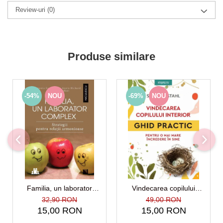
Review-uri
(0)
Produse similare
-54%
NOU
-69%
NOU
Familia, un laborator
Vindecarea copilului
complex
interior. Ghid practic pentru
32,90 RON
49,00 RON
o mai mare incredere in
15,00 RON
15,00 RON
sine