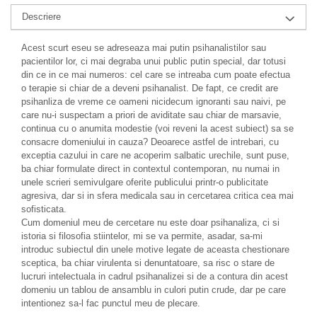
Descriere
Acest scurt eseu se adreseaza mai putin psihanalistilor sau
pacientilor lor, ci mai degraba unui public putin special, dar totusi
din ce in ce mai numeros: cel care se intreaba cum poate efectua
o terapie si chiar de a deveni psihanalist. De fapt, ce credit are
psihanliza de vreme ce oameni nicidecum ignoranti sau naivi, pe
care nu-i suspectam a priori de aviditate sau chiar de marsavie,
continua cu o anumita modestie (voi reveni la acest subiect) sa se
consacre domeniului in cauza? Deoarece astfel de intrebari, cu
exceptia cazului in care ne acoperim salbatic urechile, sunt puse,
ba chiar formulate direct in contextul contemporan, nu numai in
unele scrieri semivulgare oferite publicului printr-o publicitate
agresiva, dar si in sfera medicala sau in cercetarea critica cea mai
sofisticata.
Cum domeniul meu de cercetare nu este doar psihanaliza, ci si
istoria si filosofia stiintelor, mi se va permite, asadar, sa-mi
introduc subiectul din unele motive legate de aceasta chestionare
sceptica, ba chiar virulenta si denuntatoare, sa risc o stare de
lucruri intelectuala in cadrul psihanalizei si de a contura din acest
domeniu un tablou de ansamblu in culori putin crude, dar pe care
intentionez sa-l fac punctul meu de plecare.