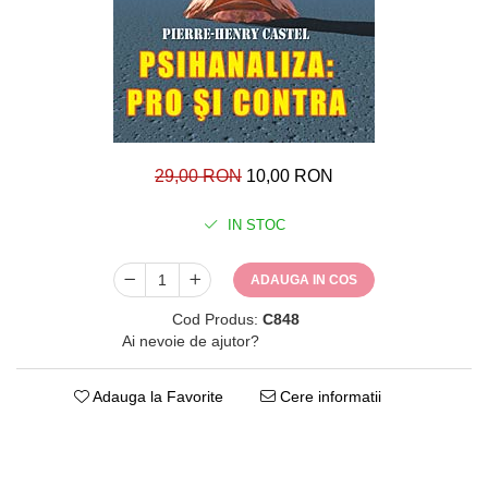
29,00 RON
10,00 RON
IN STOC
ADAUGA IN COS
Cod Produs:
C848
Ai nevoie de ajutor?
0771482660
Adauga la Favorite
Cere informatii