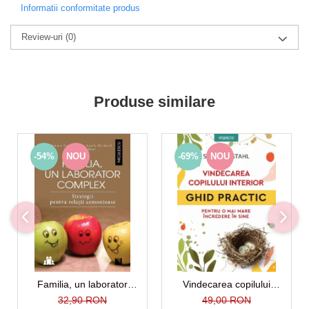
Informatii conformitate produs
Review-uri
(0)
Produse similare
-54%
NOU
-69%
NOU
Familia, un laborator
Vindecarea copilului
complex
interior. Ghid practic pentru
32,90 RON
49,00 RON
o mai mare incredere in