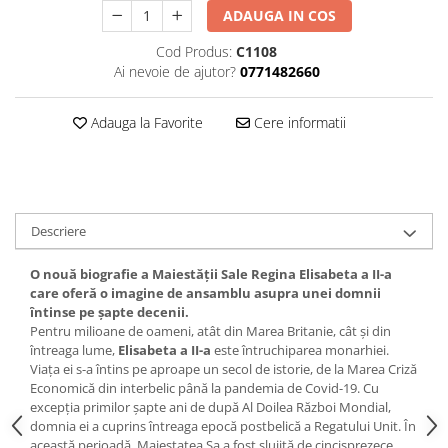
ADAUGA IN COS
Cod Produs:
C1108
Ai nevoie de ajutor?
0771482660
Adauga la Favorite
Cere informatii
Descriere
O nouă biografie a Maiestății Sale Regina Elisabeta a II-a
care oferă o imagine de ansamblu asupra unei domnii
întinse pe șapte decenii.
Pentru milioane de oameni, atât din Marea Britanie, cât și din
întreaga lume,
Elisabeta a II-a
este întruchiparea monarhiei.
Viața ei s-a întins pe aproape un secol de istorie, de la Marea Criză
Economică din interbelic până la pandemia de Covid-19. Cu
excepția primilor șapte ani de după Al Doilea Război Mondial,
domnia ei a cuprins întreaga epocă postbelică a Regatului Unit. În
această perioadă, Maiestatea Sa a fost slujită de cincisprezece