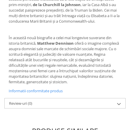
prim-miniștri,
de la Churchill la Johnson
, iar la Casa Albă s-au
succedat paisprezece președinți, de la Truman la Biden. Cei mai
mulți dintre britanici și-au trăit întreaga viață cu Elisabeta a II-a la
conducerea Marii Britanii și a Commonwealth-ului.
În această nouă biografie a celei mai longevive suverane din
istoria britanică,
Matthew Dennison
oferă o imagine complexă
asupra domniei sale marcate de schimbări sociale majore. Cu o
scriitură elegantă și judecăți de valoare nuanțate, Regina
relatează atât bucuriile și reușitele, cât și dezamăgirile și
dificultățile unei vieți regale remarcabile, evaluând totodată
moștenirea unei femei care a întruchipat valorilor susținute de
majoritatea britanicilor: slujirea națiunii, îndeplinirea datoriei,
fermitate, generozitate și stoicism.
Informatii conformitate produs
Review-uri
(0)