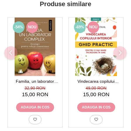
Produse similare
-54%
NOU
-69%
NOU
Familia, un laborator
Vindecarea copilului
complex
interior. Ghid practic pentru
32,90 RON
49,00 RON
o mai mare incredere in
15,00 RON
15,00 RON
sine
ADAUGA IN COS
ADAUGA IN COS