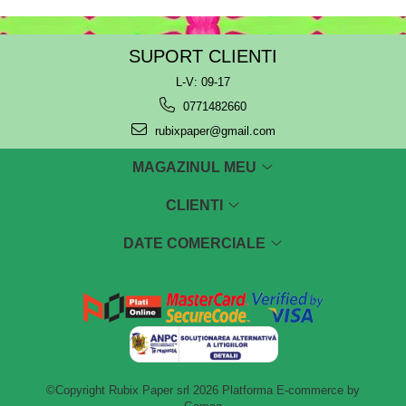
SUPORT CLIENTI
L-V: 09-17
0771482660
rubixpaper@gmail.com
MAGAZINUL MEU
CLIENTI
DATE COMERCIALE
©Copyright Rubix Paper srl 2026
Platforma E-commerce by