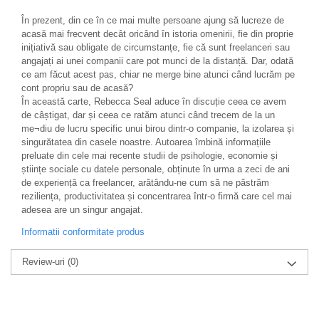
În prezent, din ce în ce mai multe persoane ajung să lucreze de
acasă mai frecvent decât oricând în istoria omenirii, fie din proprie
inițiativă sau obligate de circumstanțe, fie că sunt freelanceri sau
angajați ai unei companii care pot munci de la distanță. Dar, odată
ce am făcut acest pas, chiar ne merge bine atunci când lucrăm pe
cont propriu sau de acasă?
În această carte, Rebecca Seal aduce în discuție ceea ce avem
de câștigat, dar și ceea ce ratăm atunci când trecem de la un
me¬diu de lucru specific unui birou dintr-o companie, la izolarea și
singurătatea din casele noastre. Autoarea îmbină informațiile
preluate din cele mai recente studii de psihologie, economie și
științe sociale cu datele personale, obținute în urma a zeci de ani
de experiență ca freelancer, arătându-ne cum să ne păstrăm
reziliența, productivitatea și concentrarea într-o firmă care cel mai
adesea are un singur angajat.
Informatii conformitate produs
Review-uri
(0)