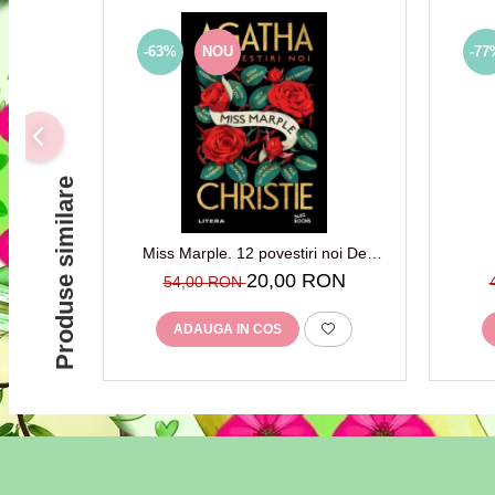
-63%
NOU
-77
Produse similare
Miss Marple. 12 povestiri noi De
(autor): Agatha Christie
20,00 RON
54,00 RON
ADAUGA IN COS