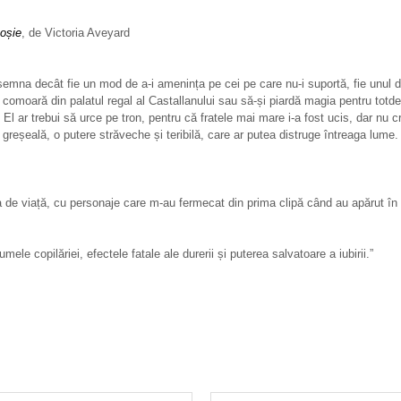
oșie
, de Victoria Aveyard
nsemna decât fie un mod de a-i amenința pe cei pe care nu-i suportă, fie unul
a comoară din palatul regal al Castallanului sau să-și piardă magia pentru totd
 El ar trebui să urce pe tron, pentru că fratele mai mare i-a fost ucis, dar nu 
 greșeală, o putere străveche și teribilă, care ar putea distruge întreaga lume. P
 de viață, cu personaje care m-au fermecat din prima clipă când au apărut în p
ele copilăriei, efectele fatale ale durerii și puterea salvatoare a iubirii.”