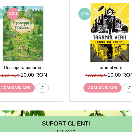
%
NOU
-80%
Descopera padurea
Taramul verii
10,00 RON
10,00 RO
43,00 RON
49,99 RON
ADAUGA IN COS
ADAUGA IN COS
SUPORT CLIENTI
L-V: 09-17