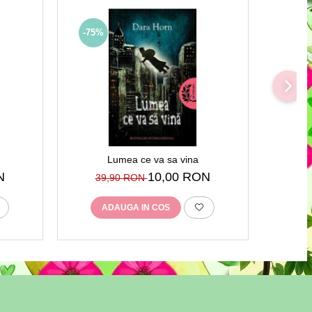
-75%
-70%
Lumea ce va sa vina
Un semn 
N
10,00 RON
39,90 RON
4
ADAUGA IN COS