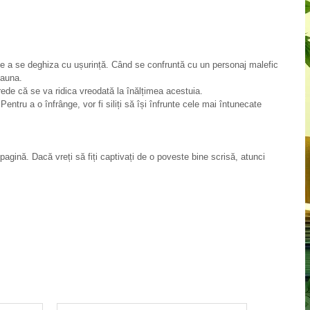
 de a se deghiza cu ușurință. Când se confruntă cu un personaj malefic
eauna.
crede că se va ridica vreodată la înălțimea acestuia.
entru a o înfrânge, vor fi siliți să își înfrunte cele mai întunecate
agină. Dacă vreți să fiți captivați de o poveste bine scrisă, atunci