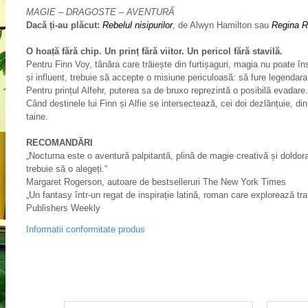
MAGIE – DRAGOSTE – AVENTURĂ
Dacă ți-au plăcut:
Rebelul nisipurilor
, de Alwyn Hamilton sau
Regina R
O hoață fără chip. Un prinț fără viitor. Un pericol fără stavilă.
Pentru Finn Voy, tânăra care trăiește din furtișaguri, magia nu poate î
și influent, trebuie să accepte o misiune periculoasă: să fure legendar
Pentru prințul Alfehr, puterea sa de bruxo reprezintă o posibilă evadare.
Când destinele lui Finn și Alfie se intersectează, cei doi dezlănțuie, din
taine.
RECOMANDĂRI
„Nocturna este o aventură palpitantă, plină de magie creativă și doldora
trebuie să o alegeți.“
Margaret Rogerson, autoare de bestselleruri The New York Times
„Un fantasy într-un regat de inspirație latină, roman care explorează traum
Publishers Weekly
Informatii conformitate produs