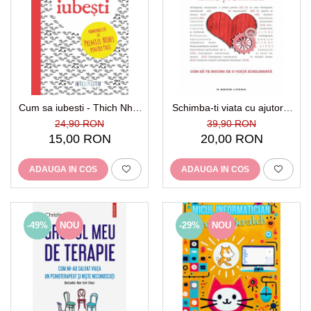
Cum sa iubesti - Thich Nhat
Schimba-ti viata cu ajutorul
Hanh
inteligentei emotionale Cum
24,90 RON
39,90 RON
sa te bucuri de o viata
15,00 RON
20,00 RON
echilibrata
ADAUGA IN COS
ADAUGA IN COS
-49%
NOU
-29%
NOU