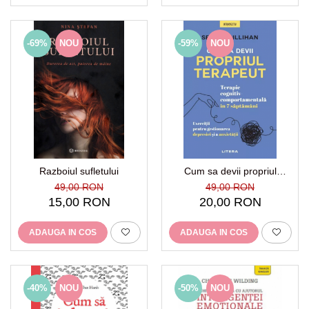
-69%
NOU
-59%
NOU
Razboiul sufletului
Cum sa devii propriul
terapeut
49,00 RON
49,00 RON
15,00 RON
20,00 RON
ADAUGA IN COS
ADAUGA IN COS
-40%
NOU
-50%
NOU