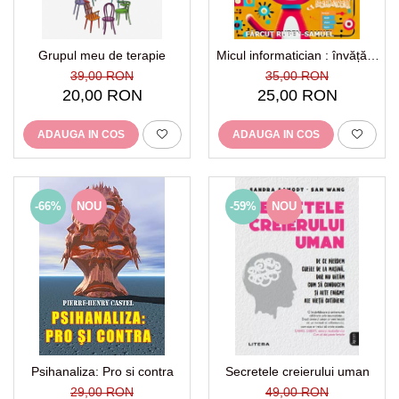
Grupul meu de terapie
Micul informatician : învățăm
Scratch
39,00 RON
35,00 RON
20,00 RON
25,00 RON
ADAUGA IN COS
ADAUGA IN COS
-66%
NOU
-59%
NOU
Psihanaliza: Pro si contra
Secretele creierului uman
29,00 RON
49,00 RON