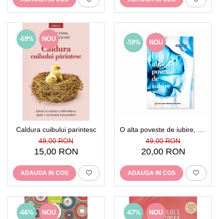
-69%
NOU
-59%
NOU
Caldura cuibului parintesc
O alta poveste de iubire, Dr.
Vasi Radulescu, Motivasion
49,00 RON
49,00 RON
15,00 RON
20,00 RON
ADAUGA IN COS
ADAUGA IN COS
-66%
NOU
-67%
NOU