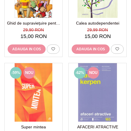
Ghid de supravieţuire pentru
Calea autodependentei
familia modernă
29,90 RON
29,99 RON
15,00 RON
15,00 RON
ADAUGA IN COS
ADAUGA IN COS
-59%
NOU
-62%
NOU
Super mintea
AFACERI ATRACTIVE