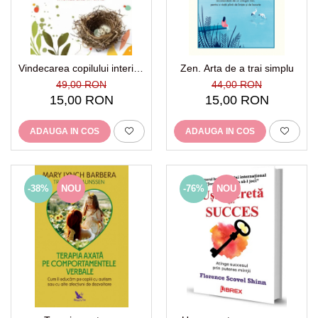
Vindecarea copilului interior.
Zen. Arta de a trai simplu
Ghid practic pentru o mai
49,00 RON
44,00 RON
mare incredere in sine
15,00 RON
15,00 RON
ADAUGA IN COS
ADAUGA IN COS
-38%
NOU
-76%
NOU