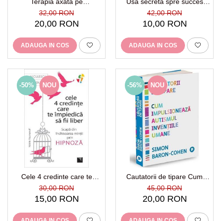
Terapia axata pe
Usa secreta spre succes
comportamentele verbale
Atinge succesul prin puterea
32,00 RON
42,00 RON
mintii
20,00 RON
10,00 RON
ADAUGA IN COS
ADAUGA IN COS
-50%
NOU
-56%
NOU
Cele 4 credinte care te
Cautatorii de tipare Cum
impiedica sa fii liber Scapa
impulsioneaza autismul
30,00 RON
45,00 RON
din inchisoarea mintii prin
inventiile umane
15,00 RON
20,00 RON
hipnoza
ADAUGA IN COS
ADAUGA IN COS