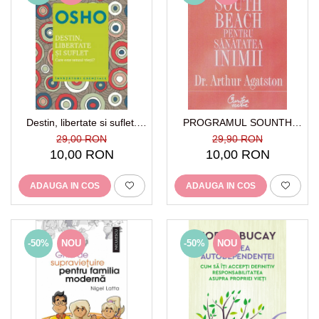
Destin, libertate si suflet.
PROGRAMUL SOUNTH
Care este sensul vietii?
BEACH PENTRU
29,00 RON
29,90 RON
SANATATEA INIMII
10,00 RON
10,00 RON
ADAUGA IN COS
ADAUGA IN COS
-50%
NOU
-50%
NOU