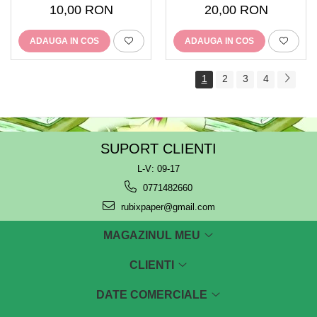
10,00 RON
20,00 RON
ADAUGA IN COS
ADAUGA IN COS
1
2
3
4
SUPORT CLIENTI
L-V: 09-17
0771482660
rubixpaper@gmail.com
MAGAZINUL MEU
CLIENTI
DATE COMERCIALE