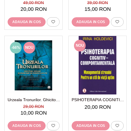
49,00 RON
39,00 RON
20,00 RON
15,00 RON
ADAUGA IN COS
ADAUGA IN COS
NOU
-66%
NOU
Urzeala Tronurilor. Ghicitori,
PSIHOTERAPIA COGNITIV-
enigme și probleme de
COMPORTAMENTALA - Irina
29,00 RON
20,00 RON
perspicacitate.
HOLDEVICI
10,00 RON
ADAUGA IN COS
ADAUGA IN COS