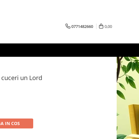
0771482660
0,00
 cuceri un Lord
A IN COS