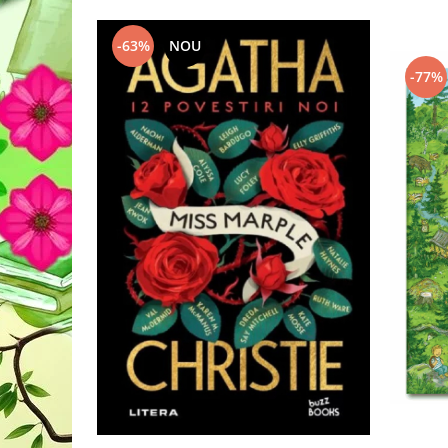
-63%
NOU
-77%