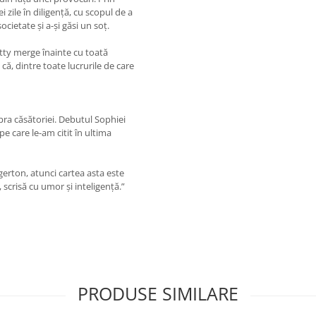
i zile în diligență, cu scopul de a
cietate și a-și găsi un soț.
tty merge înainte cu toată
că, dintre toate lucrurile de care
pra căsătoriei. Debutul Sophiei
e care le-am citit în ultima
idgerton, atunci cartea asta este
scrisă cu umor și inteligență.”
PRODUSE SIMILARE