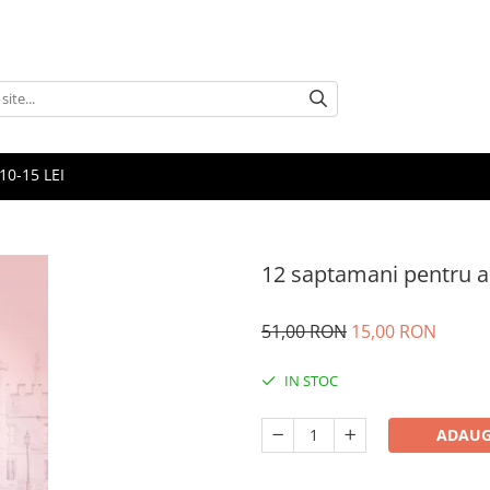
10-15 LEI
12 saptamani pentru a
51,00 RON
15,00 RON
IN STOC
ADAUG