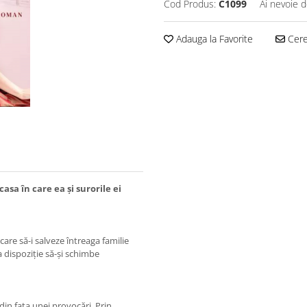
Cod Produs:
C1099
Ai nevoie d
Adauga la Favorite
Cere 
casa în care ea și surorile ei
are să-i salveze întreaga familie
a dispoziție să-și schimbe
din fața unei provocări. Prin