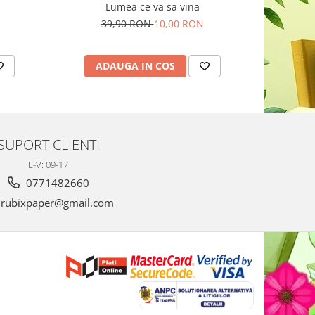
Lumea ce va sa vina
Un semn d
39,90 RON
10,00 RON
4
ADAUGA IN COS
AD
SUPORT CLIENTI
L-V: 09-17
0771482660
rubixpaper@gmail.com