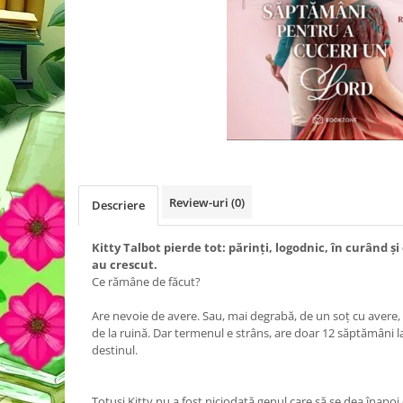
Review-uri
(0)
Descriere
Kitty Talbot pierde tot: părinți, logodnic, în curând și 
au crescut.
Ce rămâne de făcut?
Are nevoie de avere. Sau, mai degrabă, de un soț cu avere, c
de la ruină. Dar termenul e strâns, are doar 12 săptămâni l
destinul.
Totuși Kitty nu a fost niciodată genul care să se dea înapoi 