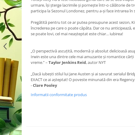
urmare, își șterge lacrimile și pornește într-o călătorie de tre
participa la Sezonul Londonez, pentru a-și face intrarea în so
Pregătită pentru tot ce ar putea presupune acest sezon, Ki
încrederea pe care o poate căpăta. Dar ce nu anticipează, e 
se poate lovi, cel mai neașteptat este chiar... iubirea!
„O perspectivă ascuțită, modernă și absolut delicioasă asu
Irwin este una dintre cele mai amuzante și romantice cărți p
vreme.” –
Taylor Jenkins Reid
, autor NYT
„Dacă iubești stilul lui Jane Austen și ai savurat serialul Br
EXACT ce ai așteptat! O poveste minunată din era Regency, 
-
Clare Pooley
Informatii conformitate produs