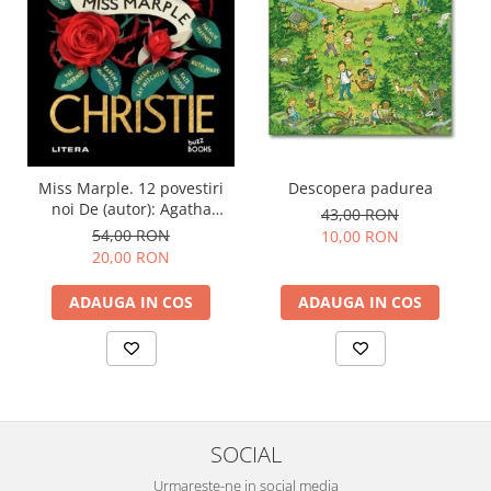
Miss Marple. 12 povestiri
Descopera padurea
noi De (autor): Agatha
43,00 RON
Christie
54,00 RON
10,00 RON
20,00 RON
ADAUGA IN COS
ADAUGA IN COS
SOCIAL
Urmareste-ne in social media