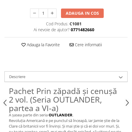
ADAUGA IN COS
Cod Produs:
C1081
Ai nevoie de ajutor?
0771482660
Adauga la Favorite
Cere informatii
Descriere
Pachet Prin zăpadă și cenușă
2 vol. (Seria OUTLANDER,
partea a VI-a)
A șasea parte din seria
OUTLANDER
.
Revoluția Americană e pe punctul să înceapă, iar Jamie știe de la
Clare că britanicii vor fi învinși. Și mai știe și că ei doi vor muri. Și,
cu toate acestea, speră, mai mult decât oricând, că viitorul poate