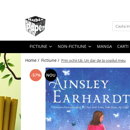
Fictiune
Non-fictiune
Copii
Dezvoltare personala...
Literatură Clasică
Biografii și Memorii
FICTIUNE
NON-FICTIUNE
MANGA
CARTI 
Mistere și Thrillere
Istorie și Cultură
Romane
Știință și Tehnologie
Home /
Fictiune /
Prin ochii tăi. Un dar de la copilul meu
Science Fiction și Fantasy
-57%
NOU
Young Adult (YA)