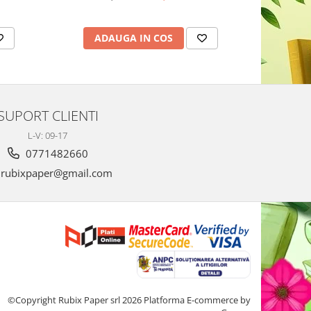
4
ADAUGA IN COS
AD
SUPORT CLIENTI
L-V: 09-17
0771482660
rubixpaper@gmail.com
©Copyright Rubix Paper srl 2026
Platforma E-commerce by