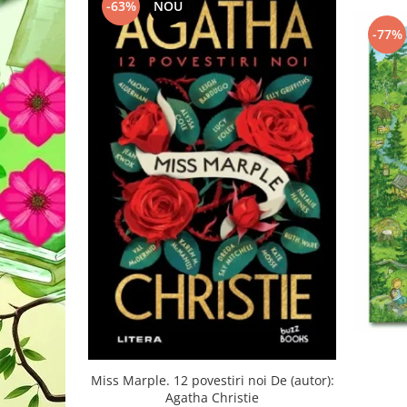
-63%
NOU
-77%
Miss Marple. 12 povestiri noi De (autor):
Agatha Christie