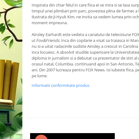
Inspirata din chiar felul in care fiica ei se mira si se lasa su
timpul unei plimbari prin parc, povestea plina de farmec a 
ilustrata de Ji-Hyuk Kim, ne invita sa vedem lumea prin ochi
moment impreuna.
Ainsley Earhardt este vedeta a canalului de televiziune FO
ul
Fox&Friends
. Inca din copilarie a visat sa traiasca in Man
nu si-a uitat radacinile sudiste Ainsley a crescut in Carolina
inca locuiesc. A absolvit studiile superioare la Universitate
diploma in jurnalism si a debutat ca prezentator de stiri al 
orasul natal, Columbia, continuand apoi in San Antonio, Te
ani. Din 2007 lucreaza pentru FOX News. Isi iubeste fiica, 
pe lume.
Informatii conformitate produs