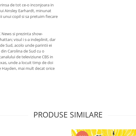
rprinsa de tot ce-o inconjoara in
lui Ainsley Earhardt, minunat
i unui copil si sa pretuim fiecare
X News si prezinta show-
hattan; visul i s-a indeplinit, dar
 de Sud, acolo unde parintii ei
a din Carolina de Sud cu o
canalului de televiziune CBS in
xas, unde a locuit timp de doi
pe Hayden, mai mult decat orice
PRODUSE SIMILARE