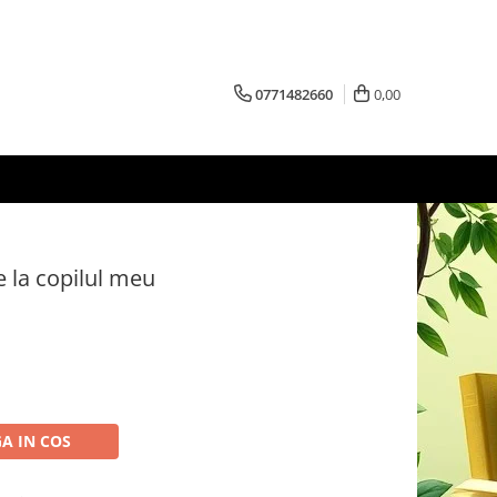
0771482660
0,00
de la copilul meu
A IN COS