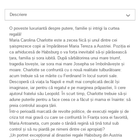
Descriere
O poveste luxuriantă despre putere, familie și intrigi la curtea
regală!
Maria Carolina Charlotte este a zecea fiică și unul dintre cei
șaisprezece copii ai împărătesei Maria Tereza a Austriei. Poziția ei
ca arhiducesă de Habsburg o va forța inevitabil să‑și părăsească
țara, familia și sora iubită. După sărbătorirea unui mare triumf,
tragedia lovește, iar sora mai mare Josepha se îmbolnăvește și
moare. Charlotte se confruntă cu o nouă realitate tulburătoare:
acum trebuie să se mărite cu Ferdinand în locul surorii sale.
Descoperă că viața la Napoli e mult mai complicată decât își
imaginase, iar pentru că regatul e pe marginea prăpastiei, îi cere
ajutorul fratelui său Leopold. În scurt timp, Charlotte trebuie să‑și
adune puterile pentru a face ceea ce a făcut și mama ei înainte: să
preia controlul asupra țării.
Într‑o perioadă marcată de revolte politice, de execuții regale și de
criza tot mai gravă cu care se confruntă în Franța sora ei favorită,
Maria Antoaneta, cum poate o tânără regină să țină totul sub
control și să nu piardă pe nimeni dintre cei apropiați?
„Un portret excepțional al dinastiei regale Habsburg din Austria