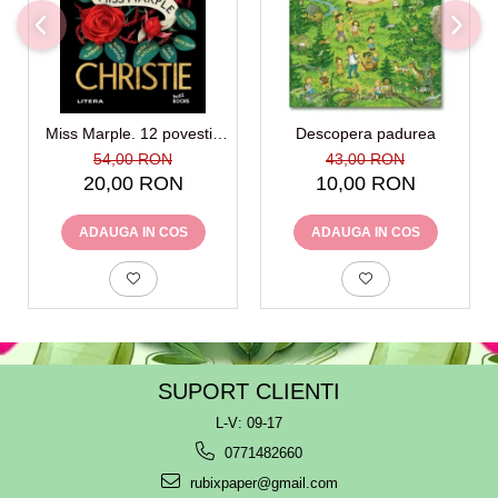
Miss Marple. 12 povestiri
Descopera padurea
noi De (autor): Agatha
54,00 RON
43,00 RON
Christie
20,00 RON
10,00 RON
ADAUGA IN COS
ADAUGA IN COS
SUPORT CLIENTI
L-V: 09-17
0771482660
rubixpaper@gmail.com