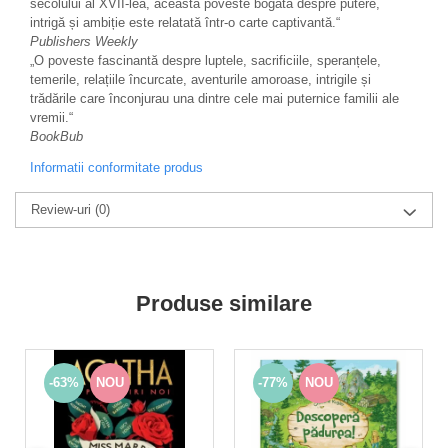
secolului al XVII‑lea, această poveste bogată despre putere,
intrigă și ambiție este relatată într-o carte captivantă.“
Publishers Weekly
„O poveste fascinantă despre luptele, sacrificiile, speranțele,
temerile, relațiile încurcate, aventurile amoroase, intrigile și
trădările care înconjurau una dintre cele mai puternice familii ale
vremii.“
BookBub
Informatii conformitate produs
Review-uri
(0)
Produse similare
-63%
NOU
-77%
NOU