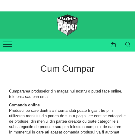
Fictiune
Non-fictiune
Copii
Dezvoltare personala...
Literatură Clasică
Biografii și Memorii
Mistere și Thrillere
Istorie și Cultură
Romane
Știință și Tehnologie
Cum Cumpar
Science Fiction și Fantasy
Young Adult (YA)
Cumpararea produselor din magazinul nostru o puteti face online,
telefonic sau prin email.
Comanda online
Produsul pe care doriti sa il comandati poate fi gasit fie prin
utilizarea meniului din partea de sus a paginii ce contine categoriile
de produse, din meniul din partea dreapta cu toate categoriile si
subcategoriile de produse sau prin folosirea campului de cautare.
In momentul in care ati apasat comanda produsul va fi automat