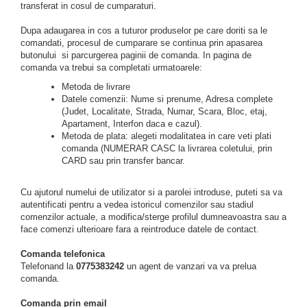
transferat in cosul de cumparaturi.
Dupa adaugarea in cos a tuturor produselor pe care doriti sa le
comandati, procesul de cumparare se continua prin apasarea
butonului si parcurgerea paginii de comanda. In pagina de
comanda va trebui sa completati urmatoarele:
Metoda de livrare
Datele comenzii: Nume si prenume, Adresa complete
(Judet, Localitate, Strada, Numar, Scara, Bloc, etaj,
Apartament, Interfon daca e cazul).
Metoda de plata: alegeti modalitatea in care veti plati
comanda (NUMERAR CASC la livrarea coletului, prin
CARD sau prin transfer bancar.
Cu ajutorul numelui de utilizator si a parolei introduse, puteti sa va
autentificati pentru a vedea istoricul comenzilor sau stadiul
comenzilor actuale, a modifica/sterge profilul dumneavoastra sau a
face comenzi ulterioare fara a reintroduce datele de contact.
Comanda telefonica
Telefonand la
0775383242
un agent de vanzari va va prelua
comanda.
Comanda prin email